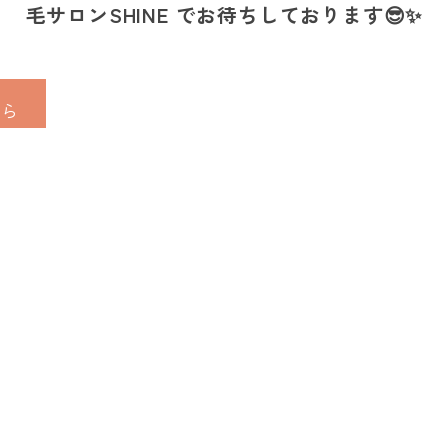
毛サロンSHINE でお待ちしております😎✨
ちら
の美容脱毛サロンSHIN
女性学割｜福井の美容脱毛