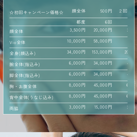
顔全体
500円
２回目以
☆初回キャンペーン価格☆
都度
6回
3,500円
20,000円
26,
顔全体
10,000円
58,000円
77,
Vio全体
34,000円
153,000円
204,
全身(顔込み)
6,000円
34,000円
45,
腕全体(指込み)
6,000円
34,000円
45,
脚全体(指込み)
8,000円
45,000円
60,
胸・お腹全体
8,000円
45,000円
60,
背中全体(うなじ込み)
3,000円
15,000円
20,
両脇