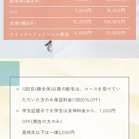
脚全体(指込み)
5,000円
29,000円
VIO
18,000円
106,000円
全身(顔込み)
6,000円
33,000円
クイック＋フェイシャル美容
12回目(顔全体)以降の脱毛は、コースを受けてい
ただいた方のみ保証料金(1回20％OFF)
学生証提示で大学生は全体料金から、1,000円
OFF(男性の方のみ)
高校生以下は一律5,000円