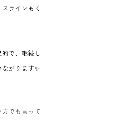
イスラインもく
果的で、継続し
つながります✨
い方でも言って