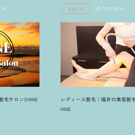
024.05.16
2023.06.2
お知らせ
井の美容脱毛サロンS
福井県にお住まいの方｜福
ロンSHINE