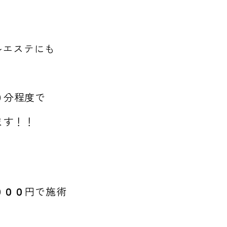
ルエステにも
０
分程度で
ます！！
０００
円で施術