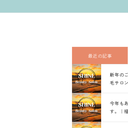
最近の記事
新年の
新年の
毛サロンS
毛サロンS
今年も
今年も
す。｜
す。｜
SHINE
SHINE