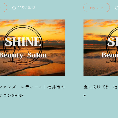
2024.02.21
お知らせ
お知らせ
向けて❗❗｜福井の美容脱毛サロンSHIN
福井市脱毛｜