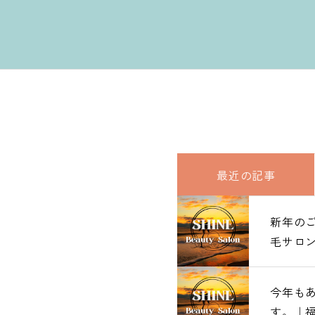
最近の記事
新年の
新年の
毛サロンS
毛サロンS
今年も
今年も
す。｜
す。｜