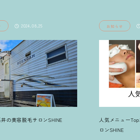
2023.01.21
せ
お知らせ
ューTop3｜福井市の美容脱毛サ
春｜福井の美容脱
E