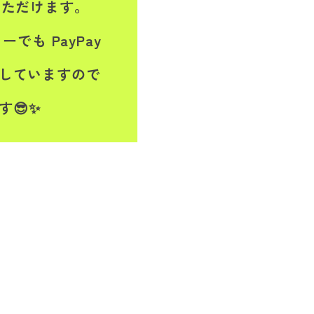
いただけます。
も PayPay
実していますので
す😎✨